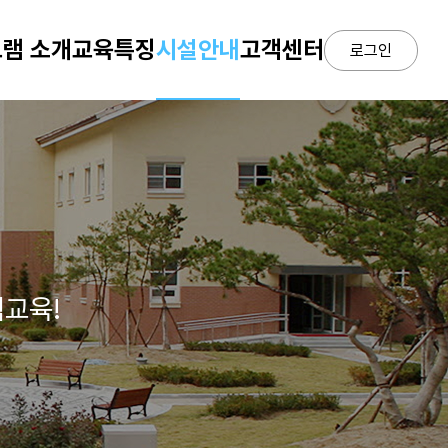
램 소개
교육특징
시설안내
고객센터
로그인
험교육!