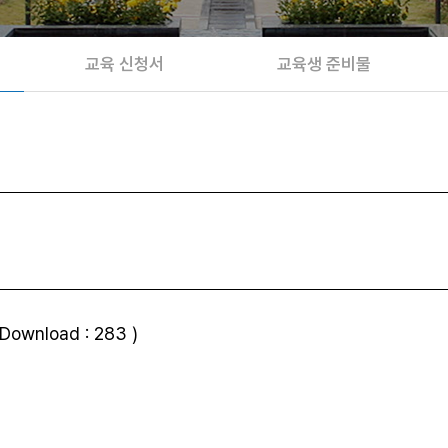
교육 신청서
교육생 준비물
wnload : 283 )