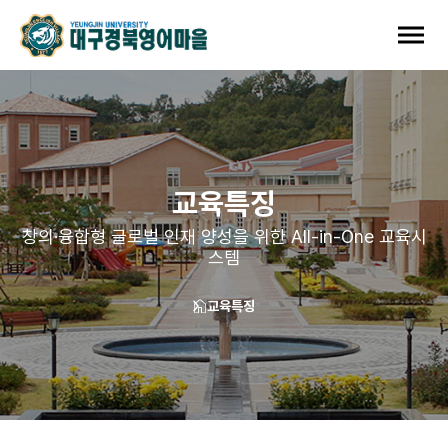
교육특징
창의·융합형 글로벌 인재 양성을 위한 All-in-One 교육시
스템
교육특징