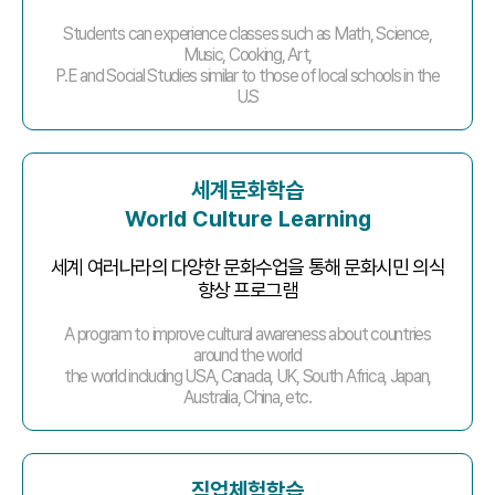
Students can experience classes such as Math, Science,
Music, Cooking, Art,
P.E and Social Studies similar to those of local schools in the
U.S
세계문화학습
World Culture Learning
세계 여러나라의 다양한 문화수업을 통해 문화시민 의식
향상 프로그램
A program to improve cultural awareness about countries
around the world
the world including USA, Canada, UK, South Africa, Japan,
Australia, China, etc.
직업체험학습